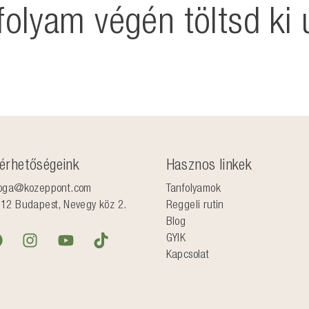
folyam végén töltsd ki ú
lérhetőségeink
Hasznos linkek
oga@kozeppont.com
Tanfolyamok
12 Budapest, Nevegy köz 2.
Reggeli rutin
Blog
GYIK
Kapcsolat