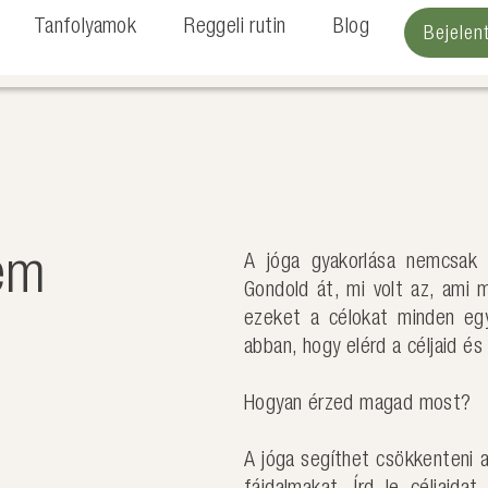
Tanfolyamok
Reggeli rutin
Blog
Bejele
sem
A jóga gyakorlása nemcsak 
Gondold át, mi volt az, ami m
ezeket a célokat minden egy
abban, hogy elérd a céljaid é
Hogyan érzed magad most?
A jóga segíthet csökkenteni a 