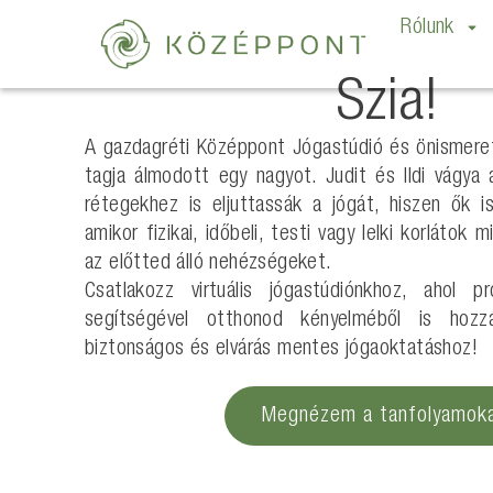
Rólunk
Szia!
A gazdagréti Középpont Jógastúdió és önismere
tagja álmodott egy nagyot. Judit és Ildi vágya 
rétegekhez is eljuttassák a jógát, hiszen ők is
amikor fizikai, időbeli, testi vagy lelki korlátok
az előtted álló nehézségeket.
Csatlakozz virtuális jógastúdiónkhoz, ahol pr
segítségével otthonod kényelméből is hozz
biztonságos és elvárás mentes jógaoktatáshoz!
Megnézem a tanfolyamok