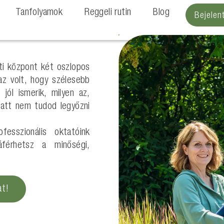
Tanfolyamok
Reggeli rutin
Blog
Bejele
ti központ két oszlopos
az volt, hogy szélesebb
 jól ismerik, milyen az,
 miatt nem tudod legyőzni
ofesszionális oktatóink
áférhetsz a minőségi,
at!