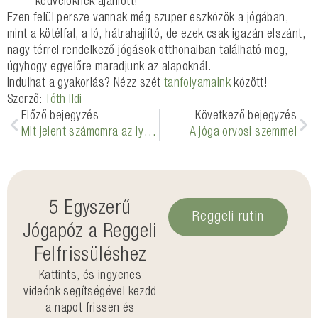
kedvelőknek ajánlott!
Ezen felül persze vannak még szuper eszközök a jógában,
mint a kötélfal, a ló, hátrahajlító, de ezek csak igazán elszánt,
nagy térrel rendelkező jógások otthonaiban található meg,
úgyhogy egyelőre maradjunk az alapoknál.
Indulhat a gyakorlás? Nézz szét
tanfolyamaink
között!
Szerző:
Tóth Ildi
Előző bejegyzés
Következő bejegyzés
Mit jelent számomra az Iyengar jóga?
A jóga orvosi szemmel
5 Egyszerű
Reggeli rutin
Jógapóz a Reggeli
Felfrissüléshez
Kattints, és ingyenes
videónk segítségével kezdd
a napot frissen és