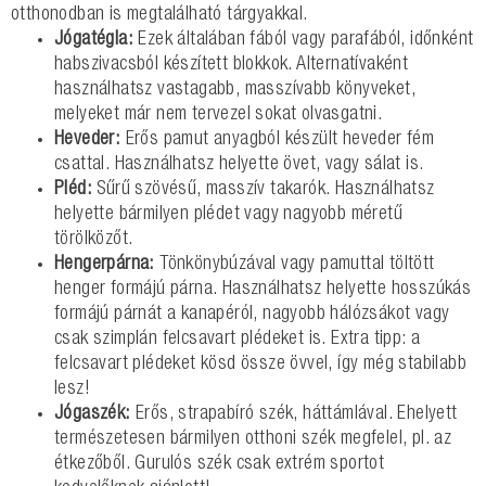
otthonodban is megtalálható tárgyakkal.
Jógatégla:
Ezek általában fából vagy parafából, időnként
habszivacsból készített blokkok. Alternatívaként
használhatsz vastagabb, masszívabb könyveket,
melyeket már nem tervezel sokat olvasgatni.
Heveder:
Erős pamut anyagból készült heveder fém
csattal. Használhatsz helyette övet, vagy sálat is.
Pléd:
Sűrű szövésű, masszív takarók. Használhatsz
helyette bármilyen plédet vagy nagyobb méretű
törölközőt.
Hengerpárna:
Tönkönybúzával vagy pamuttal töltött
henger formájú párna. Használhatsz helyette hosszúkás
formájú párnát a kanapéról, nagyobb hálózsákot vagy
csak szimplán felcsavart plédeket is. Extra tipp: a
felcsavart plédeket kösd össze övvel, így még stabilabb
lesz!
Jógaszék:
Erős, strapabíró szék, háttámlával. Ehelyett
természetesen bármilyen otthoni szék megfelel, pl. az
étkezőből. Gurulós szék csak extrém sportot