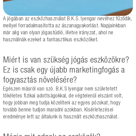
A jógában az eszközhasználat B.K.S. Iyengar nevéhez fűződik,
mellyel forradalmasította az ászanagyakorlást. Napjainkban
már alig van olyan jógastúdió, illetve irányzat, ahol ne
használnák ezeket a fantasztikus eszközöket.
Miért is van szükség jógás eszközökre?
Ez is csak egy újabb marketingfogás a
fogyasztás növelésére?
Egészen másról van szó. B.K.S Iyengar nem születetett
tökéletes fizikai adottságokkal, de végtelenül elszánt volt,
hogy jobban meg tudja közelíteni az egyes pózokat, hogy
tovább benne tudjon maradni azokban. Kísérletezései
eredménye lett az általunk is használt eszközhasználat.