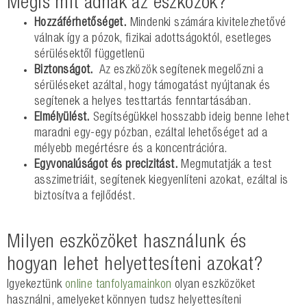
Mégis mit adnak az eszközök?
Hozzáférhetőséget.
Mindenki számára kivitelezhetővé
válnak így a pózok, fizikai adottságoktól, esetleges
sérülésektől függetlenü
Biztonságot.
Az eszközök segítenek megelőzni a
sérüléseket azáltal, hogy támogatást nyújtanak és
segítenek a helyes testtartás fenntartásában.
Elmélyülést.
Segítségükkel hosszabb ideig benne lehet
maradni egy-egy pózban, ezáltal lehetőséget ad a
mélyebb megértésre és a koncentrációra.
Egyvonalúságot és precizitást.
Megmutatják a test
asszimetriáit, segítenek kiegyenlíteni azokat, ezáltal is
biztosítva a fejlődést.
Milyen eszközöket használunk és
hogyan lehet helyettesíteni azokat?
Igyekeztünk
online tanfolyamainkon
olyan eszközöket
használni, amelyeket könnyen tudsz helyettesíteni